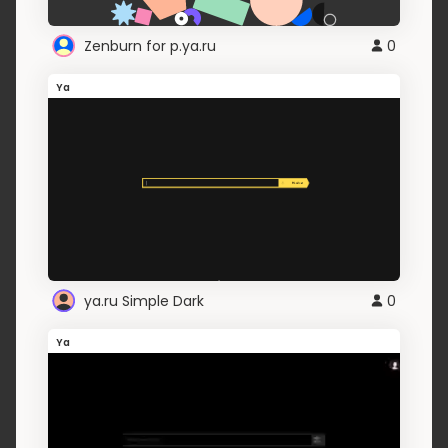
Zenburn for p.ya.ru
0
Ya
ya.ru Simple Dark
0
Ya