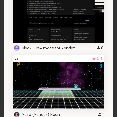
Black-Grey mode for Yandex
0
3.4
Ya
Ya.ru (Yandex) Neon
1