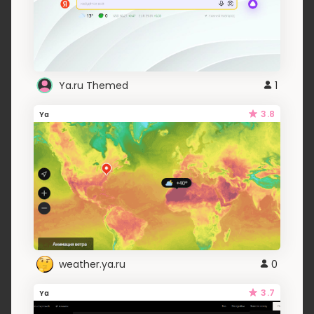
Ya.ru Themed
1
3.8
Ya
weather.ya.ru
0
3.7
Ya