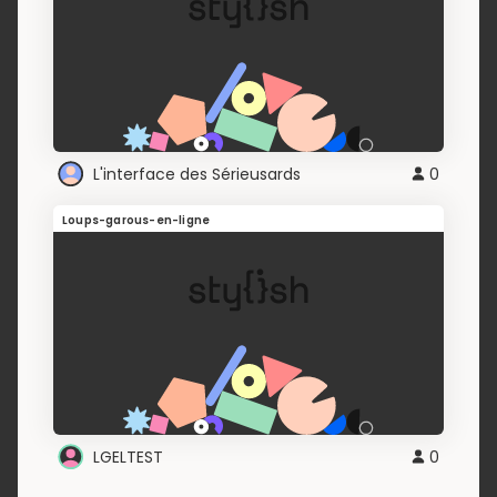
L'interface des Sérieusards
0
Loups-garous-en-ligne
LGELTEST
0