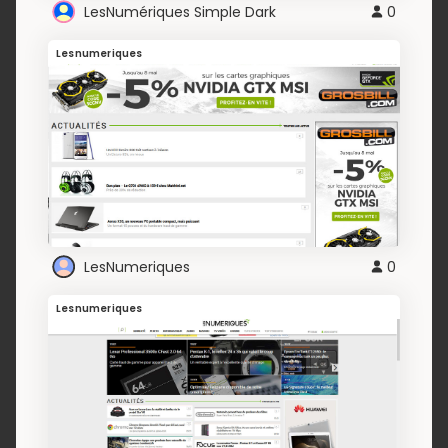
LesNumériques Simple Dark
0
Lesnumeriques
LesNumeriques
0
Lesnumeriques