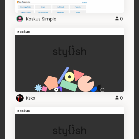
Kaskus Simple
0
Kaskus
Ksks
0
Kaskus