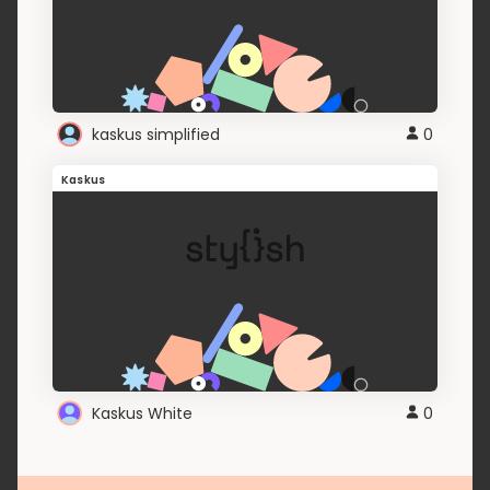
kaskus simplified
0
Kaskus
Kaskus White
0