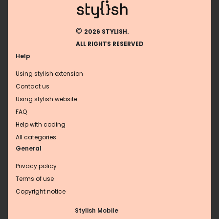
©
2026 STYLISH.
ALL RIGHTS RESERVED
Help
Using stylish extension
Contact us
Using stylish website
FAQ
Help with coding
All categories
General
Privacy policy
Terms of use
Copyright notice
Stylish Mobile