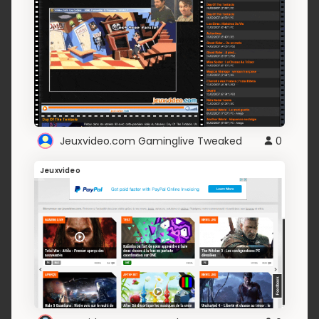
Jeuxvideo.com Gaminglive Tweaked
0
Jeuxvideo