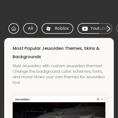
All
Roblox
Youtube
Most Popular Jeuxvideo Themes, Skins &
Backgrounds
Style Jeuxvideo with custom Jeuxvideo themes!
Change the background, color, schemes, fonts,
and more! Share your own themes for Jeuxvideo
too!
4
Jeuxvideo