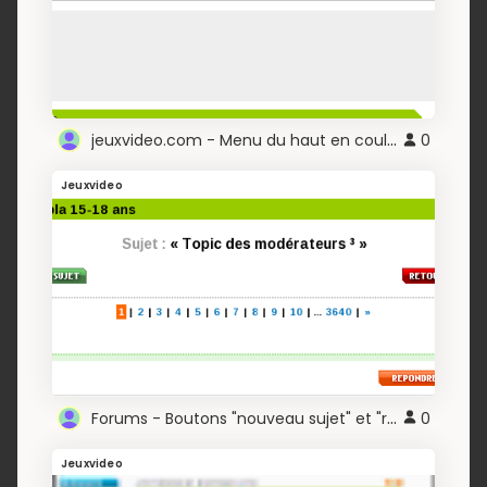
jeuxvideo.com - Menu du haut en couleurs
0
Jeuxvideo
Forums - Boutons "nouveau sujet" et "retour liste"
0
Jeuxvideo