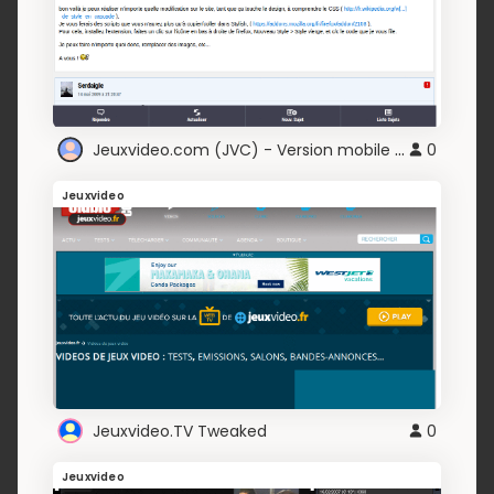
Jeuxvideo.com (JVC) - Version mobile rouge
0
Jeuxvideo
Jeuxvideo.TV Tweaked
0
Jeuxvideo