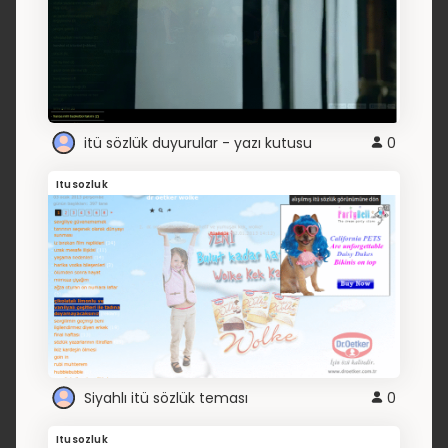
itü sözlük duyurular - yazı kutusu
0
Itusozluk
Siyahlı itü sözlük teması
0
Itusozluk