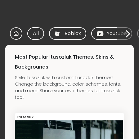
All
Roblox
Youtube
Most Popular Itusozluk Themes, Skins &
Backgrounds
Style Itusozluk with custom Itusozluk themes!
Change the background, color, schemes, fonts,
and more! Share your own themes for Itusozluk
too!
Itusozluk